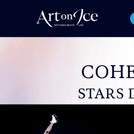
COHE
STARS 