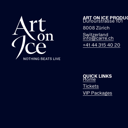
ART ON ICE PRODU
Dufourstrasse 101
8008 Zürich
Switzerland
info@carre.ch
+41 44 315 40 20
QUICK LINKS
Home
Tickets
VIP Packages