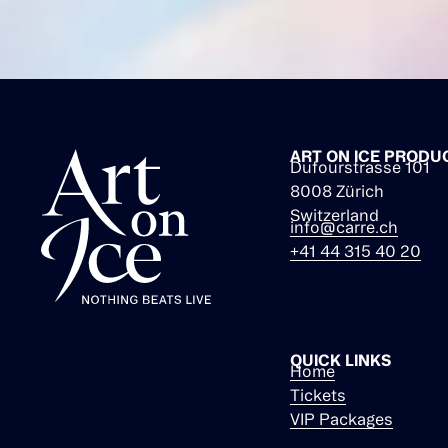
ART ON ICE PRODU
Dufourstrasse 101
8008 Zürich
Switzerland
info@carre.ch
+41 44 315 40 20
QUICK LINKS
Home
Tickets
VIP Packages