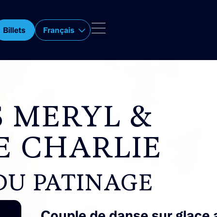
Billets
Français
S MERYL &
E CHARLIE
DU PATINAGE
Couple de danse sur glace 