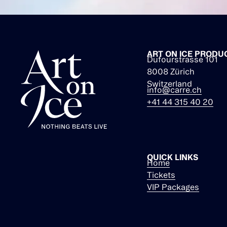
ART ON ICE PRODU
Dufourstrasse 101
8008 Zürich
Switzerland
info@carre.ch
+41 44 315 40 20
QUICK LINKS
Home
Tickets
VIP Packages