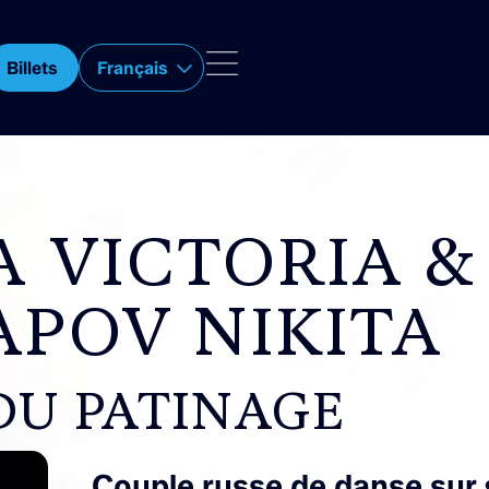
Billets
Français
A VICTORIA &
APOV NIKITA
DU PATINAGE
Couple russe de danse sur 