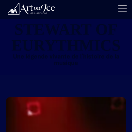
DAVE
STEWART OF
EURYTHMICS
Une légende vivante de l’histoire de la
musique