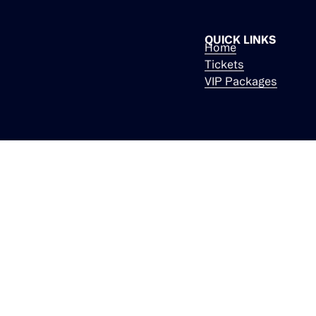
ART ON ICE PRODU
Dufourstrasse 101
8008 Zürich
Switzerland
info@carre.ch
+41 44 315 40 20
QUICK LINKS
Home
Tickets