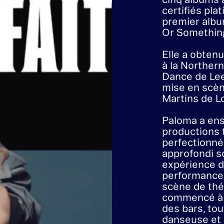
Paloma Faith
compositrice
actrice, une 
et l’une des 
appréciées 
2009, la chan
cinq albums a
certifiés pl
premier albu
Or Something