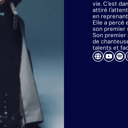
Elle a obtenu
à la Norther
Dance de Lee
mise en scène
Martins de L
Paloma a ens
productions t
perfectionné 
approfondi s
expérience d
performance.
scène de théâ
commencé à 
des bars, to
danseuse et
vie. C’est da
attiré l’atte
en reprenant
Elle a percé