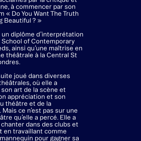
 est une auteure-
-interprète primée, une
personnalité de la télévision
artistes musicales les plus
du Royaume-Uni. Depuis
teuse, née à Londres, a sorti
cclamés par la critique et
atine, à commencer par son
m « Do You Want The Truth
 Beautiful ? »