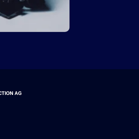
son premier 
Son premier 
de chanteuse 
talents et fa