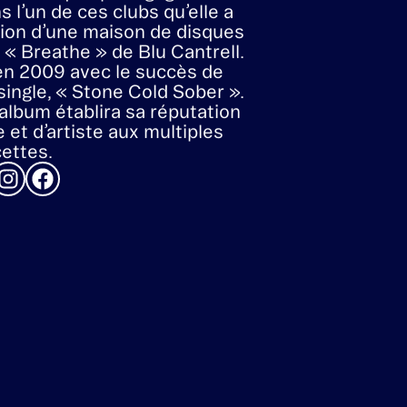
 un diplôme d’interprétation
n School of Contemporary
ds, ainsi qu’une maîtrise en
 théâtrale à la Central St
ondres.
uite joué dans diverses
héâtrales, où elle a
son art de la scène et
on appréciation et son
u théâtre et de la
 Mais ce n’est pas sur une
tre qu’elle a percé. Elle a
chanter dans des clubs et
ut en travaillant comme
 mannequin pour gagner sa
ns l’un de ces clubs qu’elle a
ntion d’une maison de disques
 « Breathe » de Blu Cantrell.
 en 2009 avec le succès de