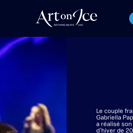
ELLA PAPAD
LAUME CI
e danseurs sur glace créateur 