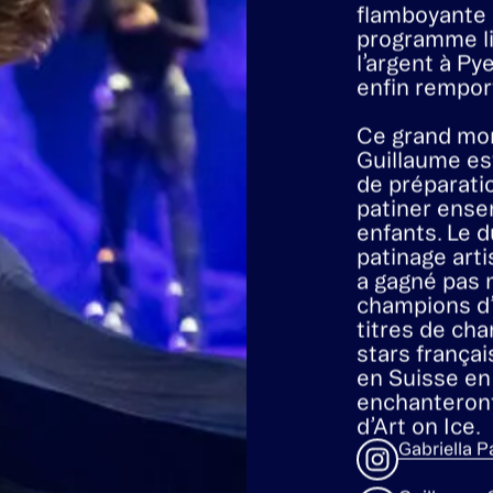
Le couple fr
Gabriella Pa
a réalisé so
d’hiver de 2
flamboyante 
programme li
l’argent à Py
enfin remport
Ce grand mom