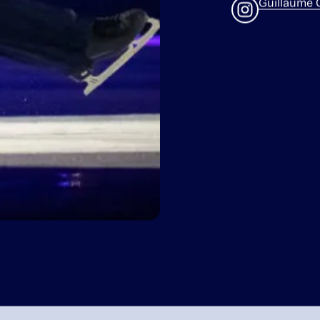
Guillaume es
de préparati
patiner ensem
enfants. Le 
patinage arti
a gagné pas 
champions d’
titres de ch
stars frança
en Suisse en
enchanteront 
d’Art on Ice.
Gabriella 
Guillaume 