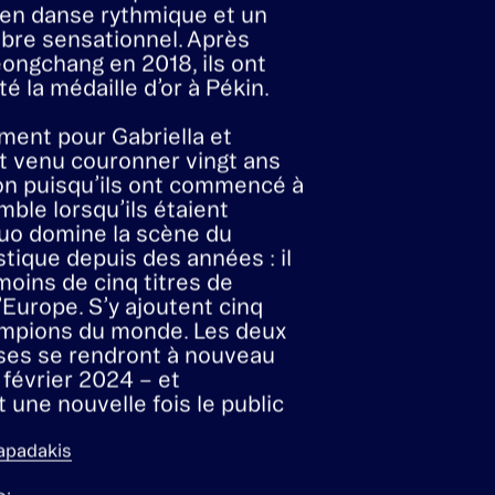
ançais de danseurs sur glace
padakis et Guillaume Cizeron
n rêve olympique aux Jeux
022 avec une prestation
en danse rythmique et un
bre sensationnel. Après
eongchang en 2018, ils ont
é la médaille d’or à Pékin.
ent pour Gabriella et