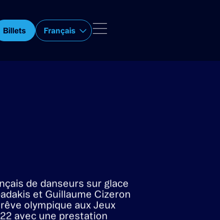
AKIS &
Billets
Français
ZERON
de tendances