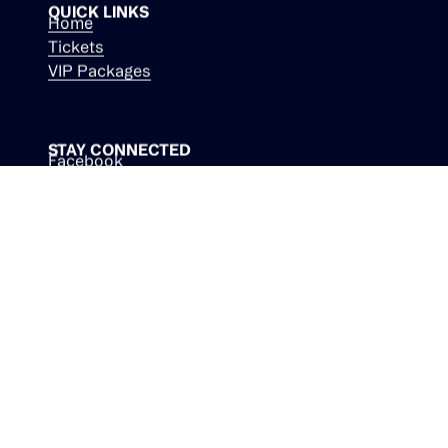
QUICK LINKS
Home
Tickets
VIP Packages
STAY CONNECTED
Facebook
Instagram
Youtube
LinkedIn
TikTok
NEWSLETTER
S'abonner
DE
|
EN
|
FR