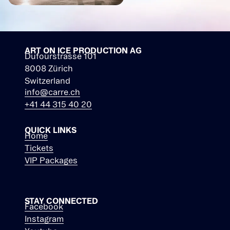
ART ON ICE PRODUCTION AG
Dufourstrasse 101
8008 Zürich
Switzerland
info@carre.ch
+41 44 315 40 20
QUICK LINKS
Home
Tickets
VIP Packages
STAY CONNECTED
Facebook
Instagram