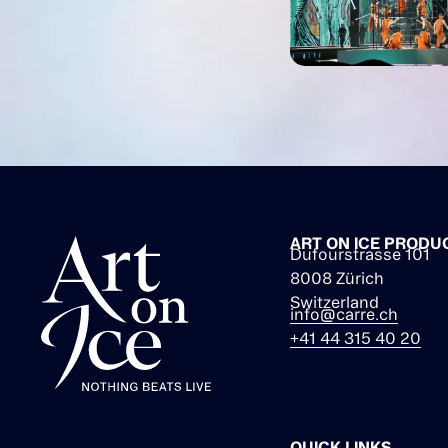
ART ON ICE PRODU
Dufourstrasse 101
8008 Zürich
Switzerland
info@carre.ch
+41 44 315 40 20
QUICK LINKS