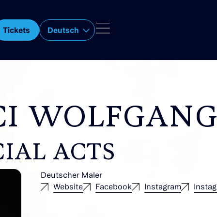
Tickets
Deutsch
CI WOLFGAN
CIAL ACTS
Deutscher Maler
Website
Facebook
Instagram
Insta