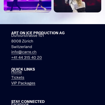
ART ON ICE PRODUCTION AG
Dufourstrasse 101
8008 Zürich
Switzerland
info@carre.ch
+41 44 315 40 20
QUICK LINKS
Home
Tickets
VIP Packages
STAY CONNECTED
Facebook