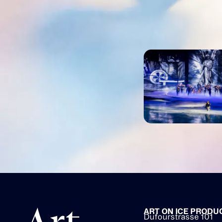
ART ON ICE PRODU
Dufourstrasse 101