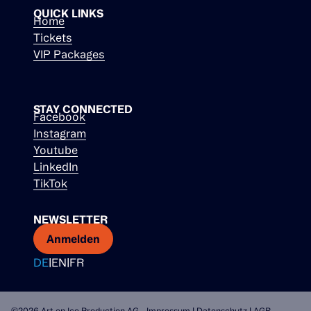
QUICK LINKS
Home
Tickets
VIP Packages
STAY CONNECTED
Facebook
Instagram
Youtube
LinkedIn
TikTok
NEWSLETTER
Anmelden
DE
|
EN
|
FR
©2026 Art on Ice Production AG -
Impressum
|
Datenschutz
|
AGB