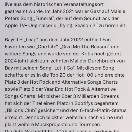
live aus dem historischen Veranstaltungsort
gestreamt wurde. Im Jahr 2021 war er Gast auf Maisie
Peters Song „Funeral“, der auf dem Soundtrack der
Apple TV+ Originalserie „Trying: Season 2“ zu hören ist.
Bays LP „Leap“ aus dem Jahr 2022 enthielt Fan-
Favoriten wie „One Life“, „Give Me The Reason“ und
weitere Songs und wurde von der Kritik hoch gelobt.
2024 jährt sich zum zehnten Mal der Durchbruch von
Bay mit seinem Song „Let It Go“. Mit diesem Song
schaffte er es in die Top 20 der Hot 100 und erreichte
Platz 3 der Hot Rock and Alternative Songs Charts
sowie Platz 5 der Year End Hot Rock & Alternative
Songs Charts. Mit bisher über 3 Milliarden Streams
hat sich der Titel einen Platz in Spotifys begehrtem
„Billions Club“ gesichert und den 6-fach-Platin-Status
erreicht. Dennoch blickt er weiterhin nach vorne und
plant weitere Musikprojekte und Tourneen.
Die gute Nachricht für 2026 ist, dass er exklusiv bei