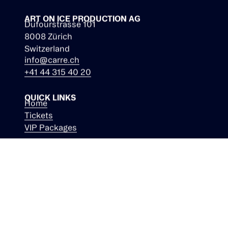
ART ON ICE PRODUCTION AG
Dufourstrasse 101
8008 Zürich
Switzerland
info@carre.ch
+41 44 315 40 20
QUICK LINKS
Home
Tickets
VIP Packages
STAY CONNECTED
Facebook
Instagram
Youtube
LinkedIn
TikTok