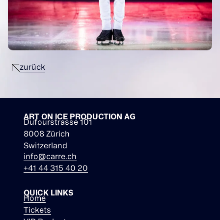
zurück
ART ON ICE PRODUCTION AG
Dufourstrasse 101
8008 Zürich
Switzerland
info@carre.ch
+41 44 315 40 20
QUICK LINKS
Home
Tickets