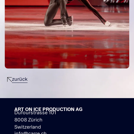
zurück
ART ON ICE PRODUCTION AG
Dufourstrasse 101
8008 Zürich
Switzerland
info@carre.ch