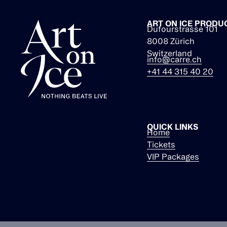
ART ON ICE PRODU
Dufourstrasse 101
8008 Zürich
Switzerland
info@carre.ch
+41 44 315 40 20
QUICK LINKS
Home
Tickets
VIP Packages