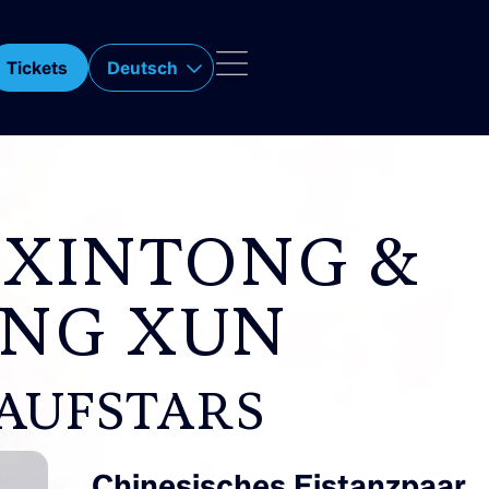
Tickets
Deutsch
XINTONG &
NG XUN
LAUFSTARS
Chinesisches Eistanzpaar