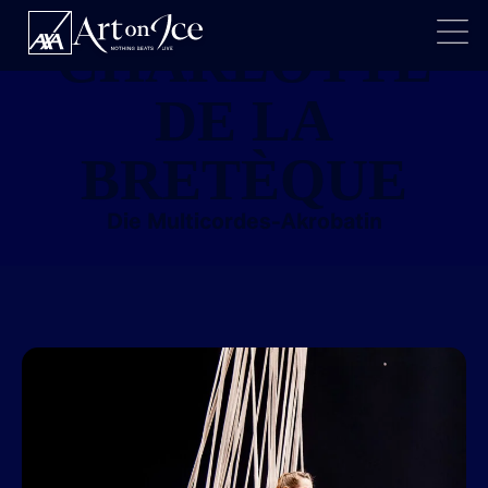
CHARLOTTE
DE LA
BRETÈQUE
Die Multicordes-Akrobatin