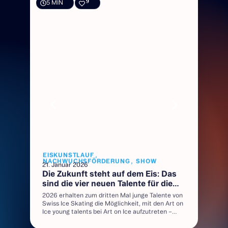
9
5 MIN
,
EISKUNSTLAUF
,
NACHWUCHSFÖRDERUNG
SHOW
21. Januar 2026
d
Die Zukunft steht auf dem Eis: Das
sind die vier neuen Talente für die
e
Art on Ice Tour 2026
2026 erhalten zum dritten Mal junge Talente von
Swiss Ice Skating die Möglichkeit, mit den Art on
en
Ice young talents bei Art on Ice aufzutreten –
en
zusammen mit Weltmeister:innen und
nd