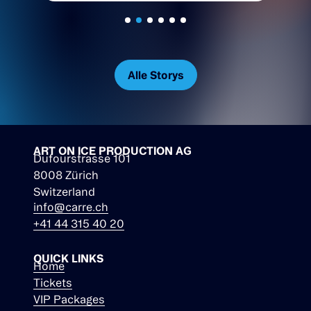
Olympiasieger:innen.
Alle Storys
ART ON ICE PRODUCTION AG
Dufourstrasse 101
8008 Zürich
Switzerland
info@carre.ch
+41 44 315 40 20
QUICK LINKS
Home
Tickets
VIP Packages